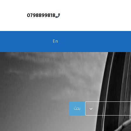
0798899818
En